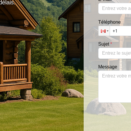
élais.
Téléphone
Sujet
*
Message